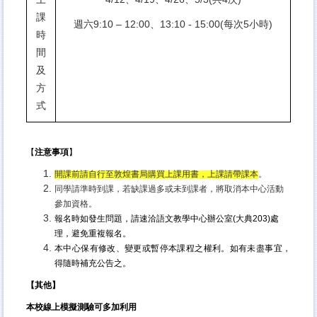
課
週六9:10 – 12:00、13:10 - 15:00(每次5小時)
時
間
及
方
式
【
注意事項
】
開課前請自行至敦煌書局購買上課用書，上課請帶課本
。
同學請準時到課，若缺課過多或未到課者，將取消本中心活動
參加資格。
報名時如發生問題，請速洽語文教學中心辦公室(大典203)處
理，避免重複報名。
本中心保有修改、變更或暫停本課程之權利。如有未盡事宜，
得隨時補充公告之。
【其他】
本校線上模擬測驗可多加利用