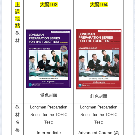
上
大賢102
大賢104
課
地
點
教
材
紫色封面
紅色封面
教
Longman Preparation
Longman Preparation
材
Series for the TOEIC
Series for the TOEIC
名
Test:
Test:
稱
Intermediate
Advanced Course (
高