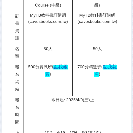
Course (
中級)
級)
MyTB教科書訂購網
MyTB教科書訂購網
訂
(cavesbooks.com.tw)
(cavesbooks.com.tw)
書
資
訊
名
50
人
50
人
額
點
我報
點
我報
報
500
分實戰班
700
分精進班
(
(
名
名
名
)
)
網
站
報
即日起~2025/4/9(三)止
名
時
間
上
4/12
、4/19、4/26、5/3(共4次)