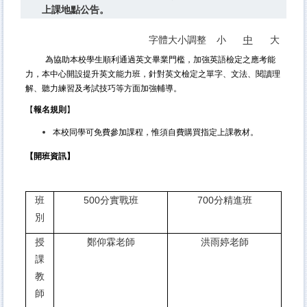
上課地點公告。
字體大小調整
小
中
大
為協助本校學生順利通過英文畢業門檻，加強英語檢定之應考能
力，本中心開設提升英文能力班，針對英文檢定之單字、文法、閱讀理
解、聽力練習及考試技巧等方面加強輔導。
【
報名規則
】
本校同學可免費參加課程，惟須自費購買指定上課教材。
【開班資訊】
班
500
分實戰班
700
分精進班
別
授
鄭仰霖老師
洪雨婷老師
課
教
師